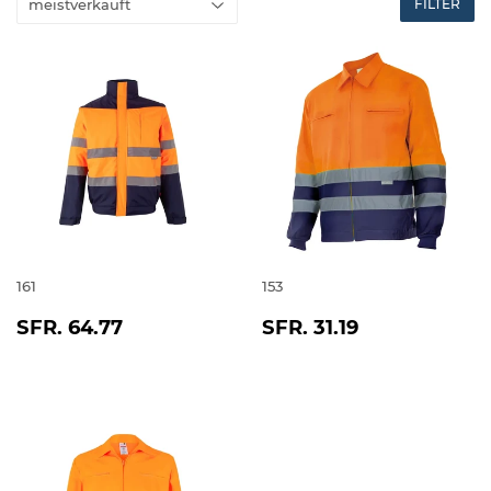
FILTER
161
153
NORMALER
SFR.
NORMALER
SFR.
SFR. 64.77
SFR. 31.19
PREIS
64.77
PREIS
31.19