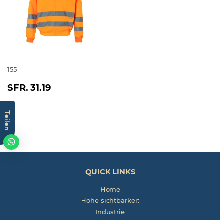
155
NORMALER
SFR.
SFR. 31.19
PREIS
31.19
Teilen
QUICK LINKS
Home
Hohe sichtbarkeit
Industrie