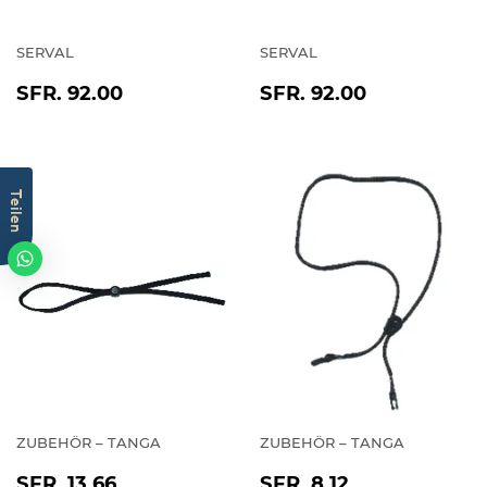
SERVAL
SERVAL
NORMALER
SFR.
NORMALER
SFR.
SFR. 92.00
SFR. 92.00
PREIS
92.00
PREIS
92.00
Teilen
ZUBEHÖR – TANGA
ZUBEHÖR – TANGA
NORMALER
SFR.
NORMALER
SFR.
SFR. 13.66
SFR. 8.12