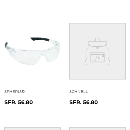
PREIS
57.46
SPHERLUX
SCHNELL
NORMALER
SFR.
NORMALER
SFR.
SFR. 56.80
SFR. 56.80
PREIS
56.80
PREIS
56.80