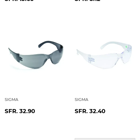
PREIS
13.66
PREIS
8.12
SIGMA
SIGMA
NORMALER
SFR.
NORMALER
SFR.
SFR. 32.90
SFR. 32.40
PREIS
32.90
PREIS
32.40