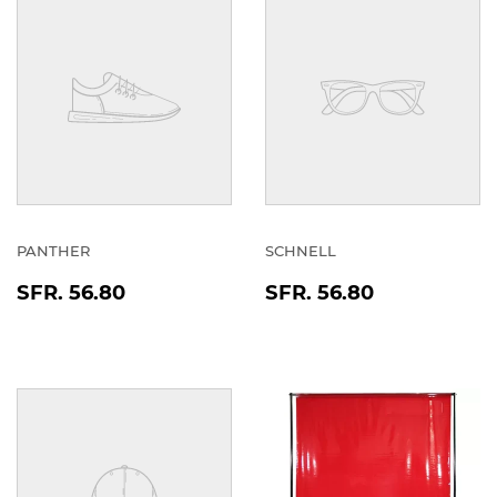
PANTHER
SCHNELL
NORMALER
SFR.
NORMALER
SFR.
SFR. 56.80
SFR. 56.80
PREIS
56.80
PREIS
56.80