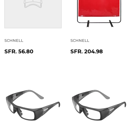
SCHNELL
SCHNELL
NORMALER
SFR.
NORMALER
SFR.
SFR. 56.80
SFR. 204.98
PREIS
56.80
PREIS
204.98