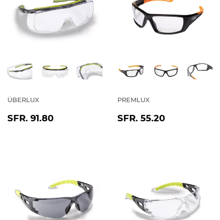
ÜBERLUX
PREMLUX
NORMALER
SFR.
NORMALER
SFR.
SFR. 91.80
SFR. 55.20
PREIS
91.80
PREIS
55.20