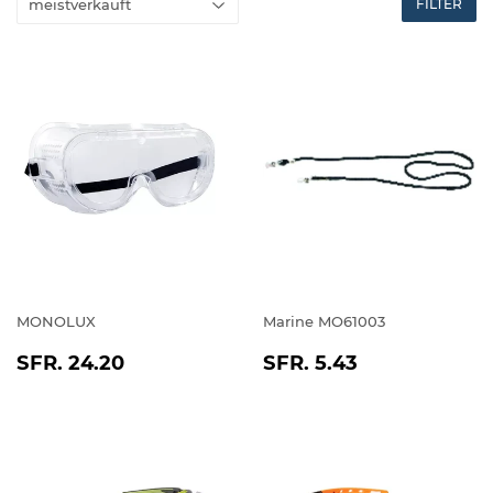
FILTER
MONOLUX
Marine MO61003
NORMALER
SFR.
NORMALER
SFR.
SFR. 24.20
SFR. 5.43
PREIS
24.20
PREIS
5.43