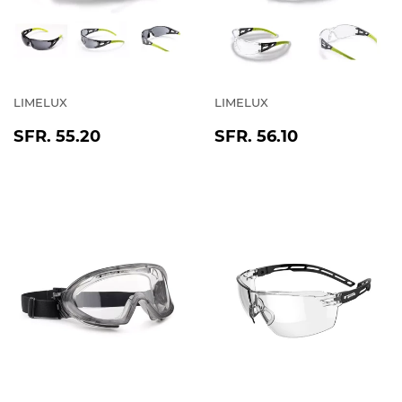
LIMELUX
LIMELUX
NORMALER
SFR.
NORMALER
SFR.
SFR. 55.20
SFR. 56.10
PREIS
55.20
PREIS
56.10