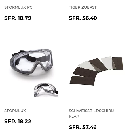
STORMLUX PC
TIGER ZUERST
NORMALER
SFR.
NORMALER
SFR.
SFR. 18.79
SFR. 56.40
PREIS
18.79
PREIS
56.40
STORMLUX
SCHWEISSBILDSCHIRM
KLAR
NORMALER
SFR.
SFR. 18.22
NORMALER
SFR.
PREIS
18.22
SFR. 57.46