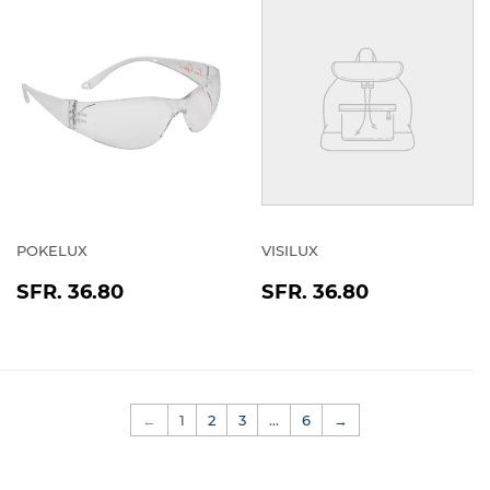
POKELUX
VISILUX
NORMALER
SFR.
NORMALER
SFR.
SFR. 36.80
SFR. 36.80
PREIS
36.80
PREIS
36.80
←
1
2
3
…
6
→