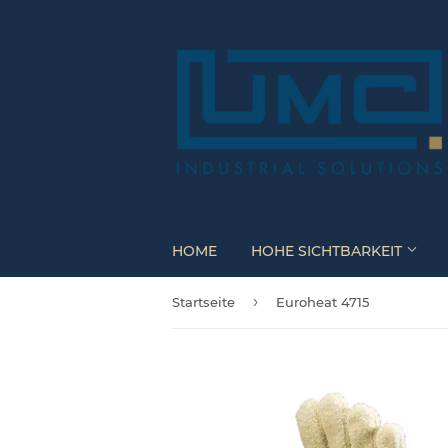
HOME
HOHE SICHTBARKEIT
›
Startseite
Euroheat 4715