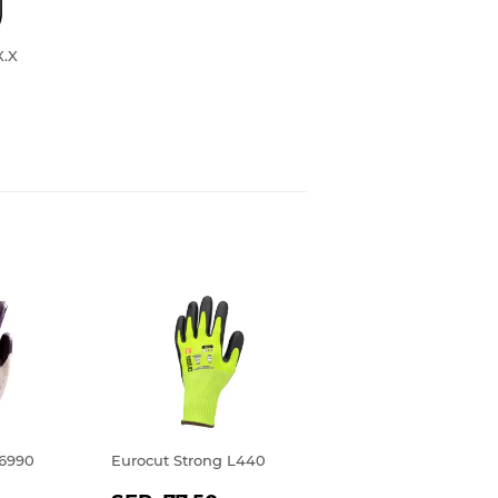
X.X
st
 6990
Eurocut Strong L440