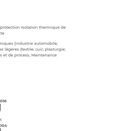
protection Isolation thermique de
tte
iques (industrie automobile;
 légères (textile; cuir; plasturgie;
es et de process, Maintenance
016
.X
004