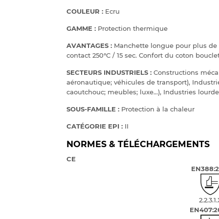
COULEUR :
Ecru
GAMME :
Protection thermique
AVANTAGES :
Manchette longue pour plus de 
contact 250°C / 15 sec. Confort du coton boucle
SECTEURS INDUSTRIELS :
Constructions mécan
aéronautique; véhicules de transport), Industries
caoutchouc; meubles; luxe…), Industries lourd
SOUS-FAMILLE :
Protection à la chaleur
CATÉGORIE EPI :
II
NORMES & TÉLÉCHARGEMENTS
CE
EN388:2
2.2.3.1
EN407:2