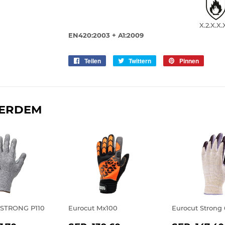
X.2.X.X.
EN420:2003 + A1:2009
Teilen
Auf
Twittern
Auf
Pinnen
Auf
Facebook
Twitter
Pintere
teilen
twittern
pinnen
ERDEM
STRONG P110
Eurocut Mx100
Eurocut Strong